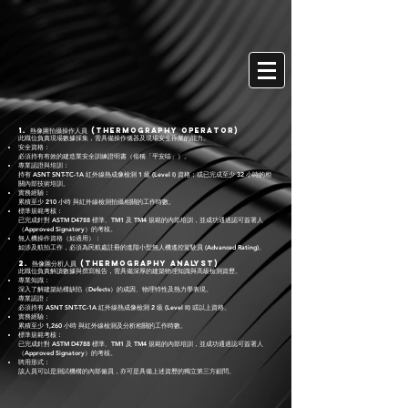
1. 熱像圖拍攝操作人員 (Thermography Operator)
此職位負責現場數據採集，需具備操作儀器及現場安全作業的能力。
安全資格：
必須持有有效的建造業安全訓練證明書（俗稱「平安咭」）。
專業認證與培訓：
持有 ASNT SNT-TC-1A 紅外線熱成像檢測 1 級 (Level I) 資格；或已完成至少 32 小時的相
關內部技術培訓。
實務經驗：
累積至少 210 小時 與紅外線檢測拍攝相關的工作時數。
標準規範考核：
已完成針對 ASTM D4788 標準、TM1 及 TM4 規範的內部培訓，並成功通過認可簽署人
（Approved Signatory）的考核。
無人機操作資格（如適用）：
如涉及航拍工作，必須為民航處註冊的進階小型無人機遙控駕駛員 (Advanced Rating)。
2. 熱像圖分析人員 (Thermography Analyst)
此職位負責解讀數據與撰寫報告，需具備深厚的建築物理知識與高級檢測資歷。
專業知識：
深入了解建築結構缺陷（Defects）的成因、物理特性及熱力學表現。
專業認證：
必須持有 ASNT SNT-TC-1A 紅外線熱成像檢測 2 級 (Level II) 或以上資格。
實務經驗：
累積至少 1,260 小時 與紅外線檢測及分析相關的工作時數。
標準規範考核：
已完成針對 ASTM D4788 標準、TM1 及 TM4 規範的內部培訓，並成功通過認可簽署人
（Approved Signatory）的考核。
聘用形式：
該人員可以是測試機構的內部僱員，亦可是具備上述資歷的獨立第三方顧問。